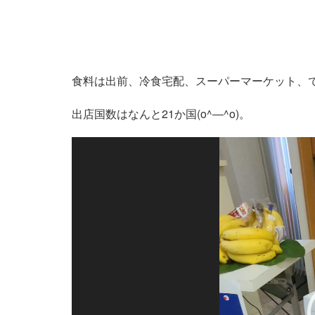
食料は出前、冷食宅配、スーパーマーケット、
出店国数はなんと21か国(o^―^o)。
動
画
プ
レ
ー
ヤ
ー